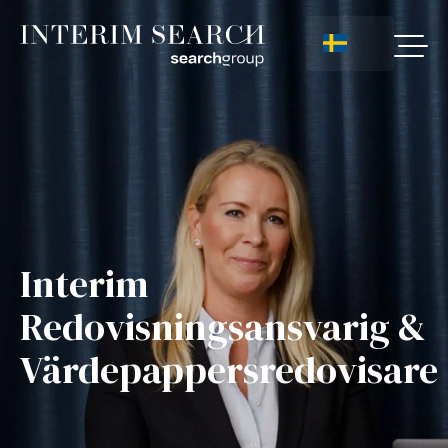
Interim
Redovisningsansvarig &
Värdepappersredovisare