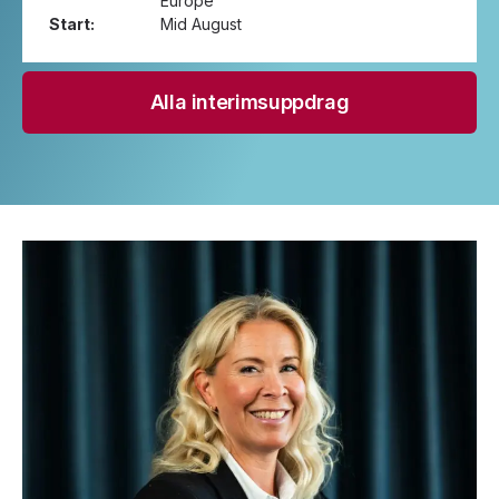
Europe
Start:
Mid August
Alla interimsuppdrag