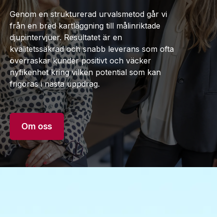
Genom en strukturerad urvalsmetod går vi
från en bred kartläggning till målinriktade
djupintervjuer. Resultatet är en
kvalitetssäkrad och snabb leverans som ofta
överraskar kunder positivt och väcker
nyfikenhet kring vilken potential som kan
frigöras i nästa uppdrag.
Om oss