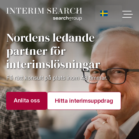
Nordens ledande
partner för
interimslösningar
Få rätt konsult på plats inom 48 timmar.
Anlita oss
Hitta interimsuppdrag