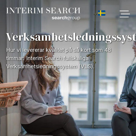
Verksamhetsledningssys
Hur vi levererar kvalitet på så kort som 48
timmar: Interim Search fullskaliga
Verksamhetsledningssystem (VLS).