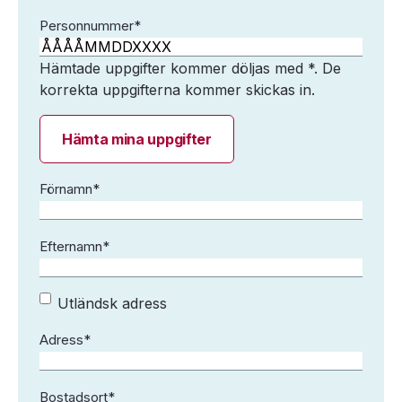
utländskt
Personnummer
*
personnummer
Hämtade uppgifter kommer döljas med *. De
korrekta uppgifterna kommer skickas in.
Hämta mina uppgifter
Förnamn
*
Efternamn
*
Utländsk
Utländsk adress
adress
Adress
*
Bostadsort
*