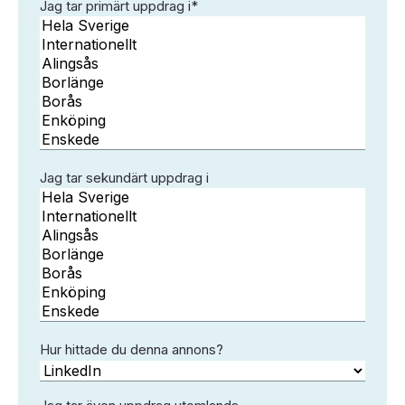
snedstreck
Jag tar primärt uppdrag i
*
MM
snedstreck
ÅÅÅÅ
Jag tar sekundärt uppdrag i
Hur hittade du denna annons?