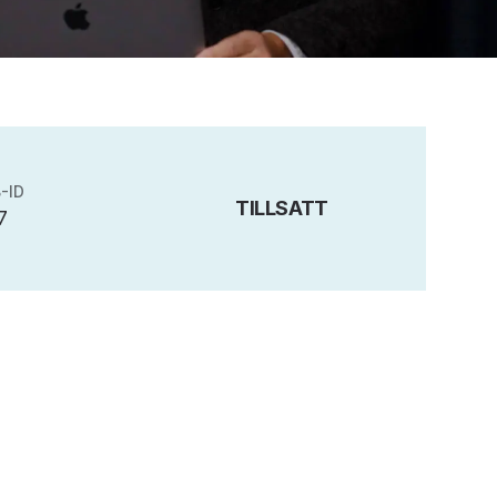
-ID
TILLSATT
7