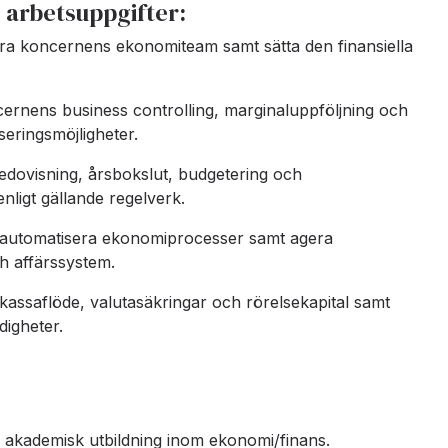
arbetsuppgifter:
era koncernens ekonomiteam samt sätta den finansiella
ernens business controlling, marginaluppföljning och
iseringsmöjligheter.
dovisning, årsbokslut, budgetering och
nligt gällande regelverk.
h automatisera ekonomiprocesser samt agera
h affärssystem.
ssaflöde, valutasäkringar och rörelsekapital samt
digheter.
akademisk utbildning inom ekonomi/finans.