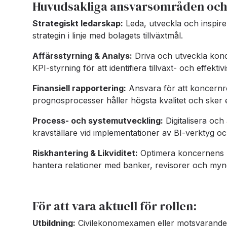
Huvudsakliga ansvarsområden och 
Strategiskt ledarskap:
Leda, utveckla och inspir
strategin i linje med bolagets tillväxtmål.
Affärsstyrning & Analys:
Driva och utveckla konc
KPI-styrning för att identifiera tillväxt- och effektiv
Finansiell rapportering:
Ansvara för att koncernre
prognosprocesser håller högsta kvalitet och sker e
Process- och systemutveckling:
Digitalisera oc
kravställare vid implementationer av BI-verktyg oc
Riskhantering & Likviditet:
Optimera koncernens ka
hantera relationer med banker, revisorer och myn
För att vara aktuell för rollen:
Utbildning:
Civilekonomexamen eller motsvarande 