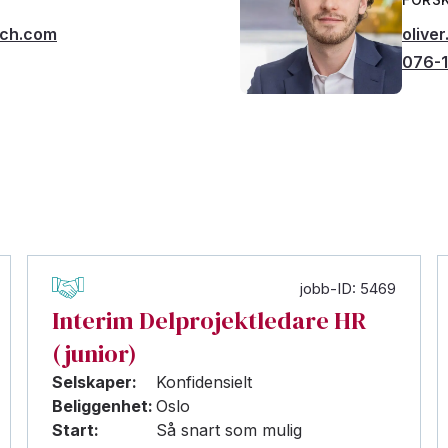
rch.com
olive
076-1
jobb-ID: 5469
Interim Delprojektledare HR
(junior)
Selskaper:
Konfidensielt
Beliggenhet:
Oslo
Start:
Så snart som mulig