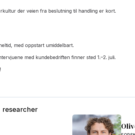
kultur der veien fra beslutning til handling er kort.
eltid, med oppstart umiddelbart.
tervjuene med kundebedriften finner sted 1.–2. juli.
!
g researcher
Oli
FORS