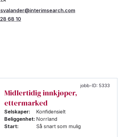
r.svalander@interimsearch.com
28 68 10
jobb-ID: 5333
Midlertidig innkjøper,
ettermarked
Selskaper:
Konfidensielt
Beliggenhet:
Norrland
Start:
Så snart som mulig