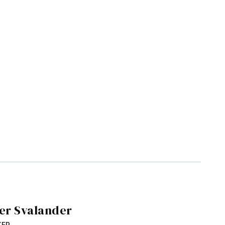
ver Svalander
KER