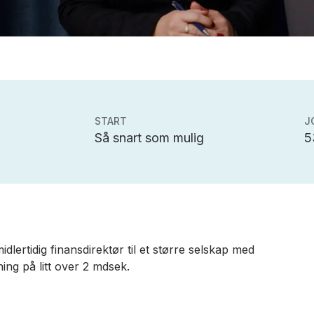
START
J
Så snart som mulig
5
dlertidig finansdirektør til et større selskap med
ing på litt over 2 mdsek.