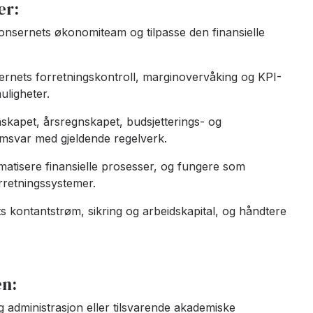
er:
konsernets økonomiteam og tilpasse den finansielle
ernets forretningskontroll, marginovervåking og KPI-
uligheter.
kapet, årsregnskapet, budsjetterings- og
amsvar med gjeldende regelverk.
matisere finansielle prosesser, og fungere som
rretningssystemer.
 kontantstrøm, sikring og arbeidskapital, og håndtere
en:
administrasjon eller tilsvarende akademiske