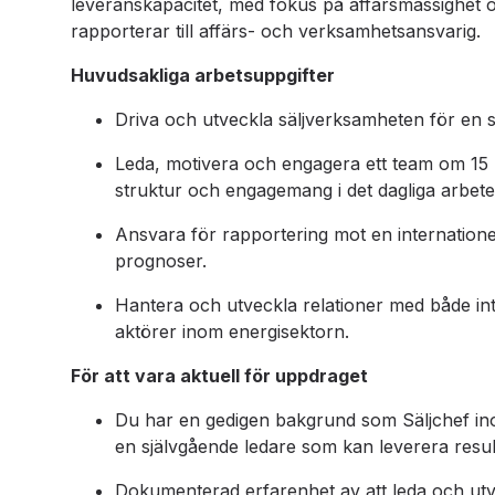
leveranskapacitet, med fokus på affärsmässighet o
rapporterar till affärs- och verksamhetsansvarig.
Huvudsakliga arbetsuppgifter
Driva och utveckla säljverksamheten för en 
Leda, motivera och engagera ett team om 15 p
struktur och engagemang i det dagliga arbete
Ansvara för rapportering mot en internationel
prognoser.
Hantera och utveckla relationer med både int
aktörer inom energisektorn.
För att vara aktuell för uppdraget
Du har en gedigen bakgrund som Säljchef ino
en självgående ledare som kan leverera result
Dokumenterad erfarenhet av att leda och utv