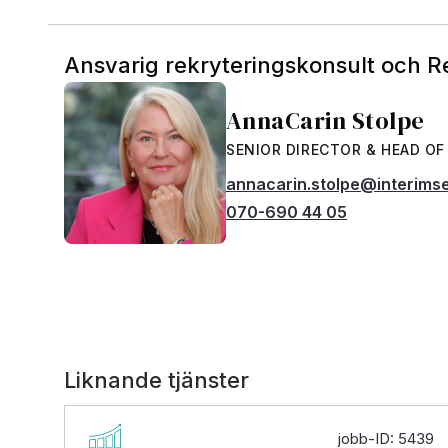
Ansvarig rekryteringskonsult och 
AnnaCarin Stolpe
SENIOR DIRECTOR & HEAD OF
annacarin.stolpe@interims
070-690 44 05
Liknande tjänster
jobb-ID: 5439