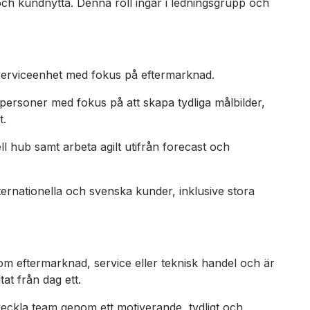
ch kundnytta. Denna roll ingår i ledningsgrupp och
serviceenhet med fokus på eftermarknad.
ersoner med fokus på att skapa tydliga målbilder,
t.
l hub samt arbeta agilt utifrån forecast och
ernationella och svenska kunder, inklusive stora
m eftermarknad, service eller teknisk handel och är
at från dag ett.
eckla team genom ett motiverande, tydligt och