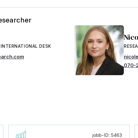
Researcher
Nic
 INTERNATIONAL DESK
RESEA
earch.com
nicol
070-
jobb-ID: 5463