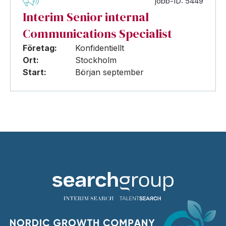
jobb-ID: 5449
Interim Senior internal
Communications Specialist
Företag:
Konfidentiellt
Ort:
Stockholm
Start:
Början september