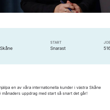
START
JOB
 Skåne
Snarast
51
hjälpa en av våra internationella kunder i västra Skåne
tt 6 månaders uppdrag med start så snart det går!