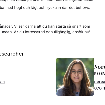
bba med högt och lågt och rycka in där det behövs.
ader. Vi ser gärna att du kan starta så snart som
unden. Är du intresserad och tillgänglig, ansök nu!
Researcher
Nor
RESE
com
norea
076-1