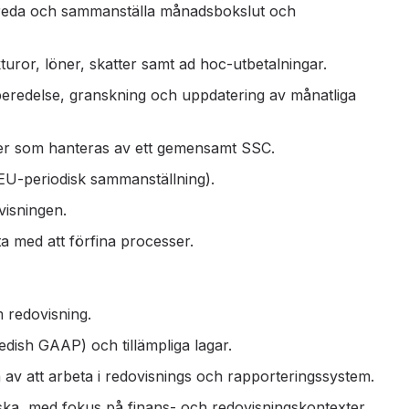
ereda och sammanställa månadsbokslut och
uror, löner, skatter samt ad hoc-utbetalningar.
örberedelse, granskning och uppdatering av månatliga
er som hanteras av ett gemensamt SSC.
EU-periodisk sammanställning).
visningen.
a med att förfina processer.
m redovisning.
ish GAAP) och tillämpliga lagar.
 av att arbeta i redovisnings och rapporteringssystem.
ka, med fokus på finans- och redovisningskontexter.