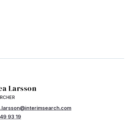
ea Larsson
ARCHER
.larsson@interimsearch.com
49 93 19