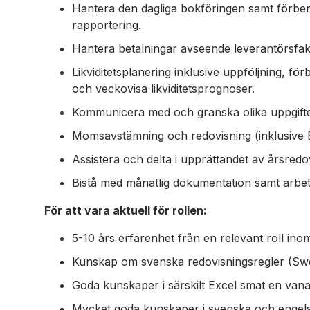
Hantera den dagliga bokföringen samt förb
rapportering.
Hantera betalningar avseende leverantörsfakt
Likviditetsplanering inklusive uppföljning, f
och veckovisa likviditetsprognoser.
Kommunicera med och granska olika uppgift
Momsavstämning och redovisning (inklusive 
Assistera och delta i upprättandet av årsredo
Bistå med månatlig dokumentation samt arbet
För att vara aktuell för rollen:
5-10 års erfarenhet från en relevant roll ino
Kunskap om svenska redovisningsregler (Swed
Goda kunskaper i särskilt Excel smat en vana
Mycket goda kunskaper i svenska och engels