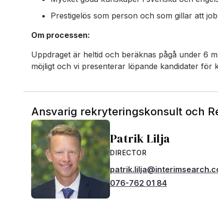
Prestigelös som person och som gillar att jo
Om processen:
Uppdraget är heltid och beräknas pågå under 6 mån
möjligt och vi presenterar löpande kandidater för k
Ansvarig rekryteringskonsult och 
Patrik Lilja
DIRECTOR
patrik.lilja@interimsearch.
076-762 01 84