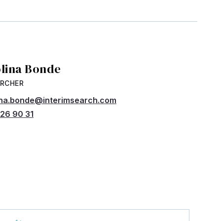
olina Bonde
ARCHER
ina.bonde@interimsearch.com
26 90 31