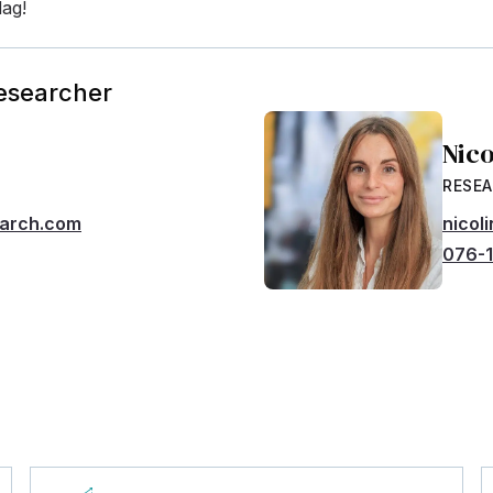
dag!
Researcher
Nic
RESE
earch.com
nicol
076-1