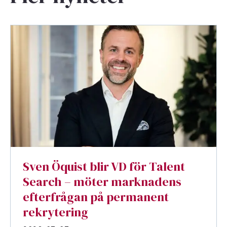
Sven Öquist blir VD för Talent
Search – möter marknadens
efterfrågan på permanent
rekrytering