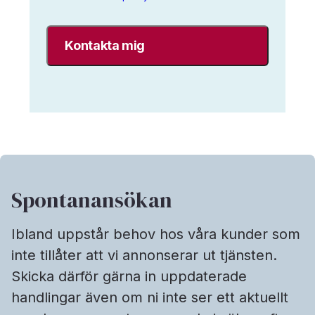
sparar
mina
uppgifter
enligt
Interim
Search
data-
&
sekretesspolicy.
*
Spontanansökan
Ibland uppstår behov hos våra kunder som
inte tillåter att vi annonserar ut tjänsten.
Skicka därför gärna in uppdaterade
handlingar även om ni inte ser ett aktuellt