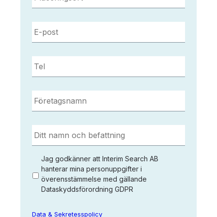
E-
post
*
Tel
*
Företagsnamn
*
Ditt
namn
och
befattning
*
Jag
Jag godkänner att Interim Search AB
godkänner
hanterar mina personuppgifter i
överensstämmelse med gällande
att
Dataskyddsförordning GDPR
Interim
Search
AB
Data & Sekretesspolicy