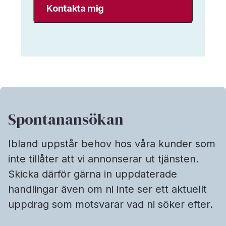
uppgifter
enligt
Interim
Search
data-
&
sekretesspolicy.
*
Spontanansökan
Ibland uppstår behov hos våra kunder som
inte tillåter att vi annonserar ut tjänsten.
Skicka därför gärna in uppdaterade
handlingar även om ni inte ser ett aktuellt
uppdrag som motsvarar vad ni söker efter.