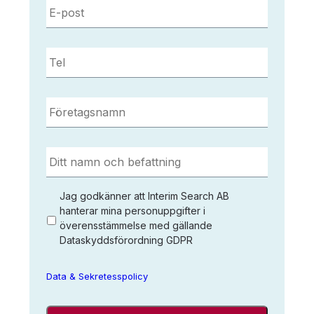
post
*
Tel
*
Företagsnamn
*
Ditt
namn
och
befattning
*
Jag
Jag godkänner att Interim Search AB
godkänner
hanterar mina personuppgifter i
överensstämmelse med gällande
att
Dataskyddsförordning GDPR
Interim
Search
AB
Data & Sekretesspolicy
sparar
mina