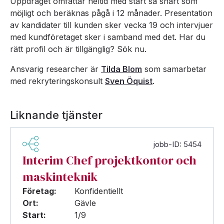
Uppdraget omfattar heltid med start så snart som
möjligt och beräknas pågå i 12 månader. Presentation
av kandidater till kunden sker vecka 19 och intervjuer
med kundföretaget sker i samband med det. Har du
rätt profil och är tillgänglig? Sök nu.
Ansvarig researcher är
Tilda Blom
som samarbetar
med rekryteringskonsult
Sven Öquist
.
Liknande tjänster
jobb-ID: 5454
Interim Chef projektkontor och
maskinteknik
Företag:
Konfidentiellt
Ort:
Gävle
Start:
1/9