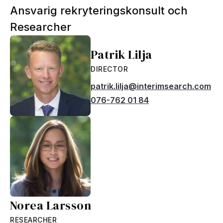
Ansvarig rekryteringskonsult och
Researcher
Patrik Lilja
DIRECTOR
patrik.lilja@interimsearch.com
076-762 01 84
Norea Larsson
RESEARCHER