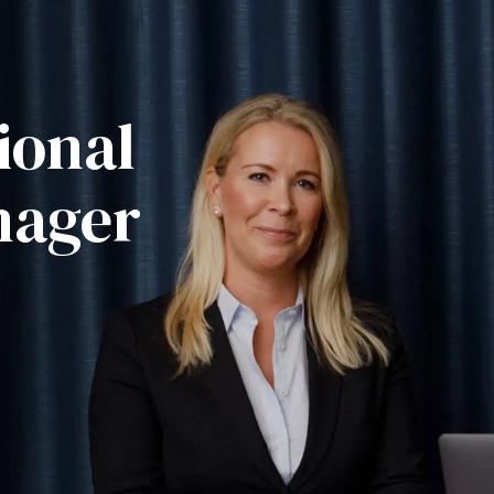
ional
nager