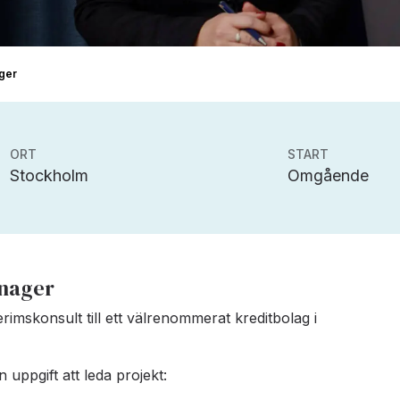
ager
ORT
START
Stockholm
Omgående
anager
terimskonsult till ett välrenommerat kreditbolag i
uppgift att leda projekt: