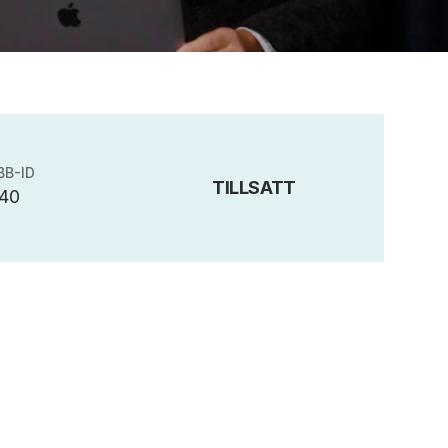
BB-ID
TILLSATT
40