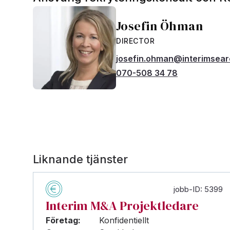
Josefin Öhman
DIRECTOR
josefin.ohman@interimsea
070-508 34 78
Liknande tjänster
jobb-ID: 5399
Interim M&A Projektledare
Företag:
Konfidentiellt