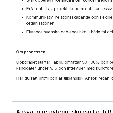
Stark operativ förmåga inom koncernredovisnin
Erfarenhet av projektekonomi och successiv 
Kommunikativ, relationsskapande och flexibel 
organisationen.
Flytande svenska och engelska, i både tal och 
Om processen:
Uppdraget startar i april, omfattar 50-100% och b
kandidater under V.16 och intervjuer med kundföret
Har du rätt profil och är tillgänglig? Ansök redan i
Ansvarig rekryteringskonsult och 