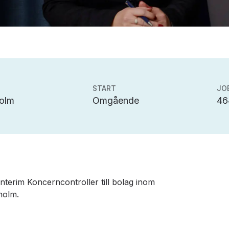
START
JO
olm
Omgående
46
 Interim Koncerncontroller till bolag inom
holm.