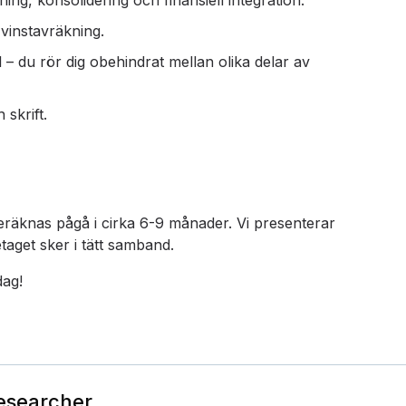
g, konsolidering och finansiell integration.
vinstavräkning.
– du rör dig obehindrat mellan olika delar av
skrift.
eräknas pågå i cirka 6-9 månader. Vi presenterar
aget sker i tätt samband.
dag!
Researcher