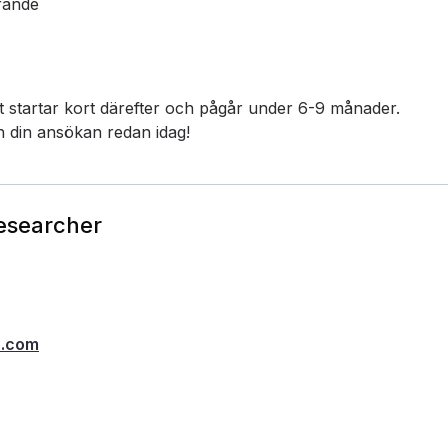
rande
t startar kort därefter och pågår under 6-9 månader.
in din ansökan redan idag!
Researcher
h.com