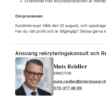
Erfarenhet från dryckesbranschen är merite
Om processen
Kundintervjuer hålls den 22 augusti, och uppdrage
Har du rätt profil och är tillgänglig? Skicka gärna 
Ansvarig rekryteringskonsult och 
Mats Reidler
DIRECTOR
mats.reidler@interimsearc
070-377 48 99