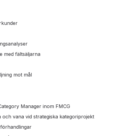
orkunder
ingsanalyser
e med fältsäljarna
ljning mot mål
 Category Manager inom FMCG
ch vana vid strategiska kategoriprojekt
förhandlingar