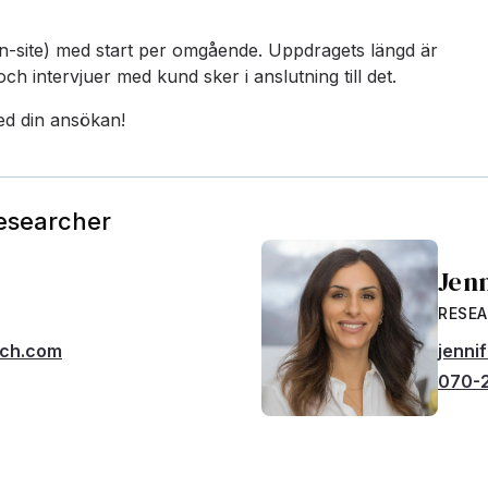
n-site) med start per omgående. Uppdragets längd är
ch intervjuer med kund sker i anslutning till det.
ed din ansökan!
Researcher
Jen
RESE
rch.com
jenni
070-