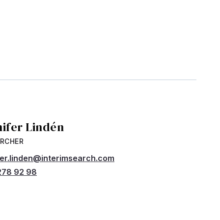
nifer Lindén
ARCHER
fer.linden@interimsearch.com
278 92 98