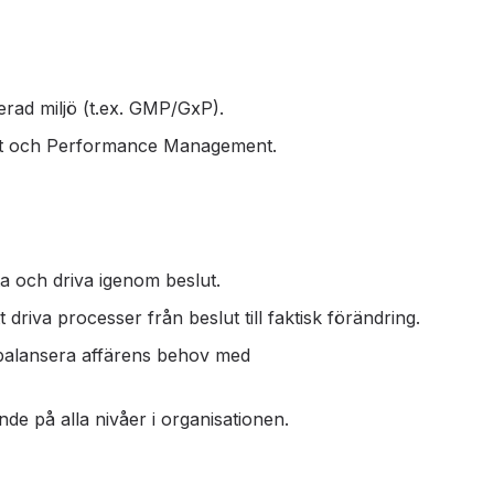
erad miljö (t.ex. GMP/GxP).
nt och Performance Management.
ta och driva igenom beslut.
riva processer från beslut till faktisk förändring.
 balansera affärens behov med
de på alla nivåer i organisationen.