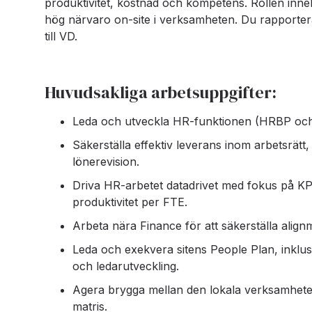
produktivitet, kostnad och kompetens. Rollen inn
hög närvaro on-site i verksamheten. Du rapporterar
till VD.
Huvudsakliga arbetsuppgifter:
Leda och utveckla HR-funktionen (HRBP och a
Säkerställa effektiv leverans inom arbetsrä
lönerevision.
Driva HR-arbetet datadrivet med fokus på KP
produktivitet per FTE.
Arbeta nära Finance för att säkerställa alig
Leda och exekvera sitens People Plan, inklu
och ledarutveckling.
Agera brygga mellan den lokala verksamheten 
matris.