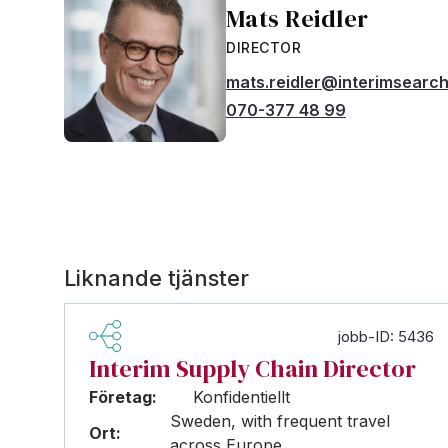
Mats Reidler
DIRECTOR
mats.reidler@interimsearc
070-377 48 99
Liknande tjänster
jobb-ID: 5436
Interim Supply Chain Director
Företag:
Konfidentiellt
Sweden, with frequent travel
Ort:
across Europe