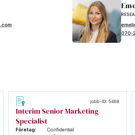
Eme
RESE
h.com
emeli
070-2
jobb-ID: 5468
Interim Senior Marketing
Specialist
Företag:
Confidential