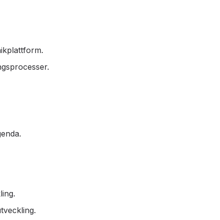
ikplattform.
ngsprocesser.
genda.
ing.
tveckling.