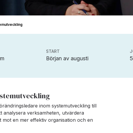
temutveckling
START
J
lm
Början av augusti
ystemutveckling
 förändringsledare inom systemutveckling till
att analysera verksamheten, utvärdera
t mot en mer effektiv organisation och en