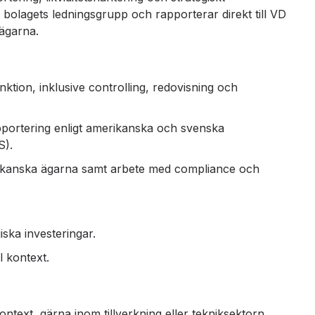
bolagets ledningsgrupp och rapporterar direkt till VD
ägarna.
tion, inklusive controlling, redovisning och
rapportering enligt amerikanska och svenska
S).
rikanska ägarna samt arbete med compliance och
iska investeringar.
l kontext.
ntext, gärna inom tillverkning eller tekniksektorn.