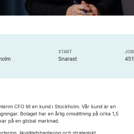
START
JOB
holm
Snarast
451
 interim CFO till en kund i Stockholm. Vår kund är en
ningar. Bolaget har en årlig omsättning på cirka 1,5
kar på en global marknad.
rtering, likviditetshantering och strategiskt