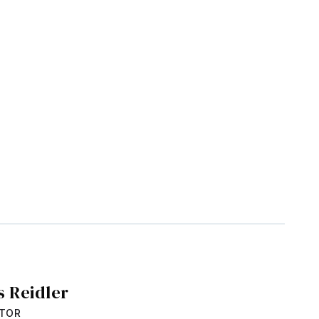
s Reidler
CTOR