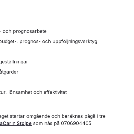
t- och prognosarbete
 budget-, prognos- och uppföljningsverktyg
geställningar
såtgärder
tur, lönsamhet och effektivitet
raget startar omgående och beräknas pågå i tre
aCarin Stolpe
som nås på 0706904405