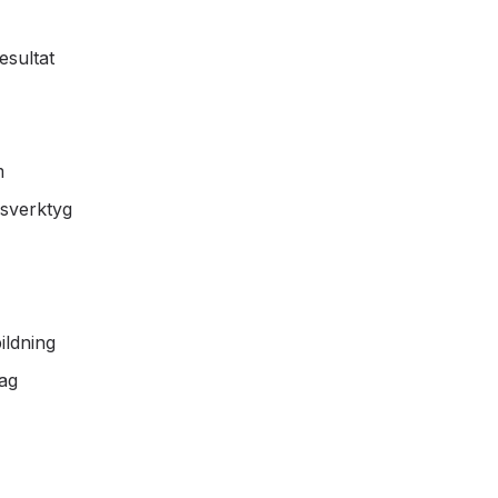
esultat
m
sverktyg
ildning
ag