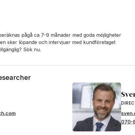
 beräknas pågå ca 7-9 månader med goda möjligheter
unden sker löpande och intervjuer med kundföretaget
illgänglig? Sök nu.
Researcher
Sve
DIRE
ch.com
sven.
070-