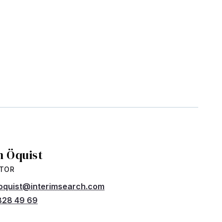
n Öquist
CTOR
oquist@interimsearch.com
828 49 69