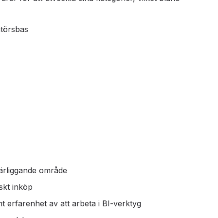
ntörsbas
närliggande område
skt inköp
 erfarenhet av att arbeta i BI-verktyg