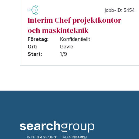
jobb-ID: 5454
Interim Chef projektkontor
och maskinteknik
Företag:
Konfidentiellt
Ort:
Gävle
Start:
1/9