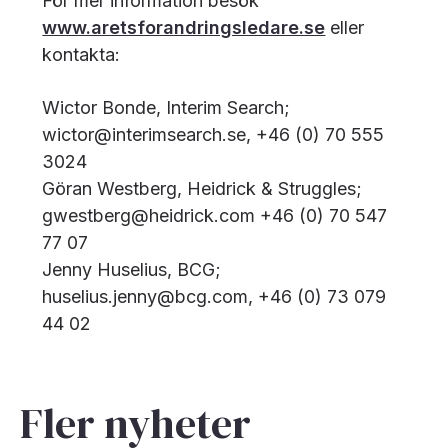
För mer information besök
www.aretsforandringsledare.se
eller
kontakta:
Wictor Bonde, Interim Search;
wictor@interimsearch.se, +46 (0) 70 555
3024
Göran Westberg, Heidrick & Struggles;
gwestberg@heidrick.com +46 (0) 70 547
77 07
Jenny Huselius, BCG;
huselius.jenny@bcg.com, +46 (0) 73 079
44 02
Fler nyheter