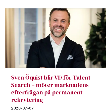
Sven Öquist blir VD för Talent
Search – möter marknadens
efterfrågan på permanent
rekrytering
2026-07-07