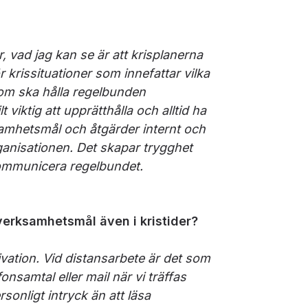
, vad jag kan se är att krisplanerna
r krissituationer som innefattar vilka
som ska hålla regelbunden
iktig att upprätthålla och alltid ha
amhetsmål och åtgärder internt och
rganisationen. Det skapar trygghet
 kommunicera regelbundet.
 verksamhetsmål även i kristider?
ivation. Vid distansarbete är det som
nsamtal eller mail när vi träffas
sonligt intryck än att läsa