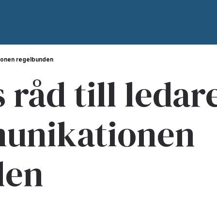
ationen regelbunden
råd till ledare
unikationen
den