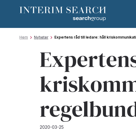
Hem
Nyheter
Expertens råd till ledare: håll kriskommunik
Expertens 
kriskomm
regelbun
2020-03-25