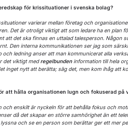
eredskap för krissituationer i svenska bolag?
ituationer varierar mellan företag och organisationer
en. Det är otroligt viktigt att som ledare ha en plan fö
t att det ska finnas en uttalad talesperson. Någon 
t. Den interna kommunikationen ser jag som särskilt v
 och ledning anser att man kommunicerat alla verks
är det viktigt med
regelbunden
information till hela o
et inget nytt att berätta; säg det, men kom ihåg att
ör att hålla organisationen lugn och fokuserad på
 och enskilt är nyckeln för att behålla fokus och mot
nser då det skapar en större samhörighet än ett telefo
å lyssna och se en person som berättar ger ett mer per