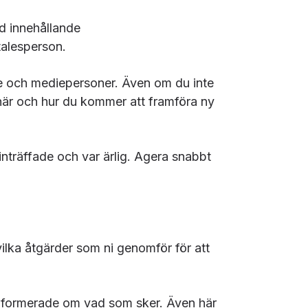
d innehållande
talesperson.
are och mediepersoner. Även om du inte
m när och hur du kommer att framföra ny
inträffade och var ärlig. Agera snabbt
vilka åtgärder som ni genomför för att
 informerade om vad som sker. Även här