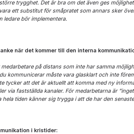
örre trygghet. Det är bra om det även ges möjlighet ti
 vara ett substitut för småpratet som annars sker öve
om ledare bör implementera.
tanke när det kommer till den interna kommunikat
 medarbetare på distans som inte har samma möjlighet 
u kommunicerar måste vara glasklart och inte föremål
nte tycker att det är aktuellt att komma med ny info
ler via fastställda kanaler. För medarbetarna är ”inge
a hela tiden känner sig trygga i att de har den senast
munikation i kristider: