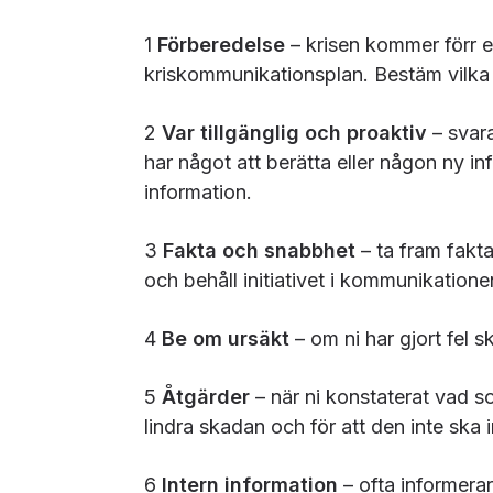
1
Förberedelse
– krisen kommer förr e
kriskommunikationsplan. Bestäm vilka
2
Var tillgänglig och proaktiv
– svara
har något att berätta eller någon ny i
information.
3
Fakta och snabbhet
– ta fram fakta
och behåll initiativet i kommunikatione
4
Be om ursäkt
– om ni har gjort fel s
5
Åtgärder
– när ni konstaterat vad so
lindra skadan och för att den inte ska i
6
Intern information
– ofta informera