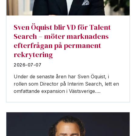
Sven Öquist blir VD för Talent
Search – möter marknadens
efterfrågan på permanent
rekrytering
2026-07-07
Under de senaste åren har Sven Öquist, i
rollen som Director på Interim Search, lett en
omfattande expansion i Västsverige….