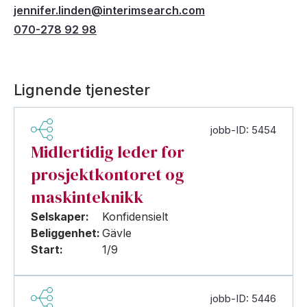
jennifer.linden@interimsearch.com
070-278 92 98
Lignende tjenester
jobb-ID: 5454
Midlertidig leder for
prosjektkontoret og
maskinteknikk
Selskaper:
Konfidensielt
Beliggenhet:
Gävle
Start:
1/9
jobb-ID: 5446