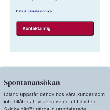
Search
AB
Data & Sekretesspolicy
sparar
mina
uppgifter
enligt
Interim
Search
data-
&
sekretesspolicy.
*
Spontanansökan
Ibland uppstår behov hos våra kunder som
inte tillåter att vi annonserar ut tjänsten.
Skicka därför gärna in uppdaterade