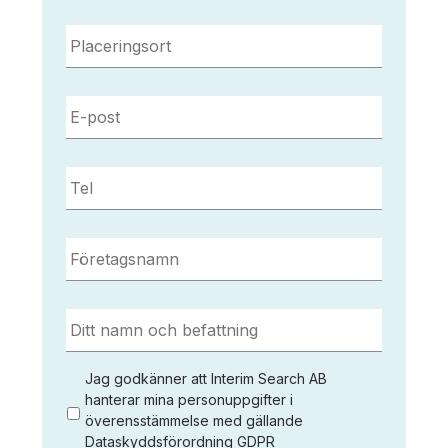
Placeringsort
*
E-
post
*
Tel
*
Företagsnamn
*
Ditt
namn
och
befattning
*
Jag
Jag godkänner att Interim Search AB
godkänner
hanterar mina personuppgifter i
överensstämmelse med gällande
att
Dataskyddsförordning GDPR
Interim