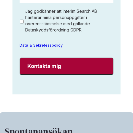
och
befattning
*
Jag
Jag godkänner att Interim Search AB
godkänner
hanterar mina personuppgifter i
överensstämmelse med gällande
att
Dataskyddsförordning GDPR
Interim
Search
AB
Data & Sekretesspolicy
sparar
mina
uppgifter
enligt
Interim
Search
data-
&
sekretesspolicy.
*
Spontanansökan