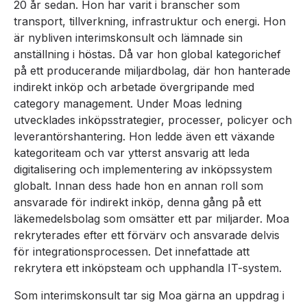
20 år sedan. Hon har varit i branscher som
transport, tillverkning, infrastruktur och energi. Hon
är nybliven interimskonsult och lämnade sin
anställning i höstas. Då var hon global kategorichef
på ett producerande miljardbolag, där hon hanterade
indirekt inköp och arbetade övergripande med
category management. Under Moas ledning
utvecklades inköpsstrategier, processer, policyer och
leverantörshantering. Hon ledde även ett växande
kategoriteam och var ytterst ansvarig att leda
digitalisering och implementering av inköpssystem
globalt. Innan dess hade hon en annan roll som
ansvarade för indirekt inköp, denna gång på ett
läkemedelsbolag som omsätter ett par miljarder. Moa
rekryterades efter ett förvärv och ansvarade delvis
för integrationsprocessen. Det innefattade att
rekrytera ett inköpsteam och upphandla IT-system.
Som interimskonsult tar sig Moa gärna an uppdrag i