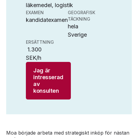
läkemedel, logistik
EXAMEN
GEOGRAFISK
TÄCKNING
kandidatexamen
hela
Sverige
ERSÄTTNING
1.300
SEK/h
Jag är
intresserad
av
konsulten
Moa började arbeta med strategiskt inköp för nästan