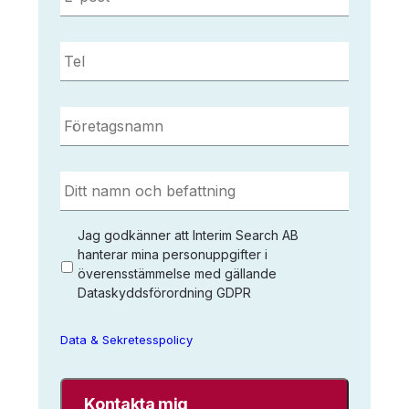
Tel
*
Företagsnamn
*
Ditt
namn
och
befattning
*
Jag
Jag godkänner att Interim Search AB
godkänner
hanterar mina personuppgifter i
överensstämmelse med gällande
att
Dataskyddsförordning GDPR
Interim
Search
AB
Data & Sekretesspolicy
sparar
mina
uppgifter