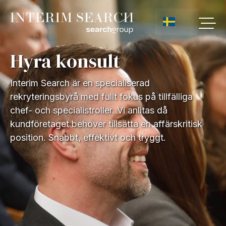
Hyra konsult
Interim Search är en specialiserad
rekryteringsbyrå med fullt fokus på tillfälliga
chef- och specialistroller. Vi anlitas då
kundföretaget behöver tillsätta en affärskritisk
position. Snabbt, effektivt och tryggt.