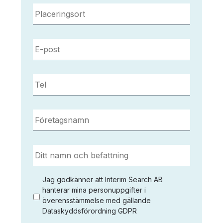
Placeringsort
*
E-
post
*
Tel
*
Företagsnamn
*
Ditt
namn
och
befattning
*
Jag
Jag godkänner att Interim Search AB
godkänner
hanterar mina personuppgifter i
överensstämmelse med gällande
att
Dataskyddsförordning GDPR
Interim