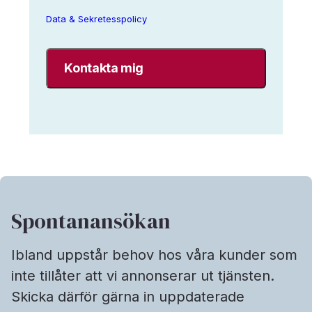
Search
AB
Data & Sekretesspolicy
sparar
mina
uppgifter
enligt
Interim
Search
data-
&
sekretesspolicy.
*
Spontanansökan
Ibland uppstår behov hos våra kunder som
inte tillåter att vi annonserar ut tjänsten.
Skicka därför gärna in uppdaterade