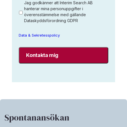
befattning
*
Jag
Jag godkänner att Interim Search AB
godkänner
hanterar mina personuppgifter i
överensstämmelse med gällande
att
Dataskyddsförordning GDPR
Interim
Search
AB
Data & Sekretesspolicy
sparar
mina
uppgifter
enligt
Interim
Search
data-
&
sekretesspolicy.
*
Spontanansökan