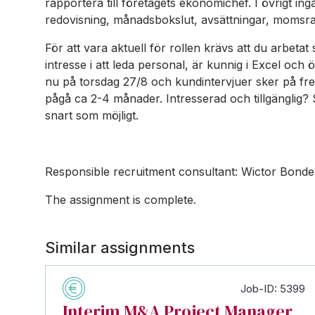
rapportera till företagets ekonomichef. I övrigt i
redovisning, månadsbokslut, avsättningar, momsra
För att vara aktuell för rollen krävs att du arbeta
intresse i att leda personal, är kunnig i Excel och
nu på torsdag 27/8 och kundintervjuer sker på f
pågå ca 2-4 månader. Intresserad och tillgänglig? 
snart som möjligt.
Responsible recruitment consultant: Wictor Bonde
The assignment is complete.
Similar assignments
Job-ID: 5399
Interim M&A Project Manager