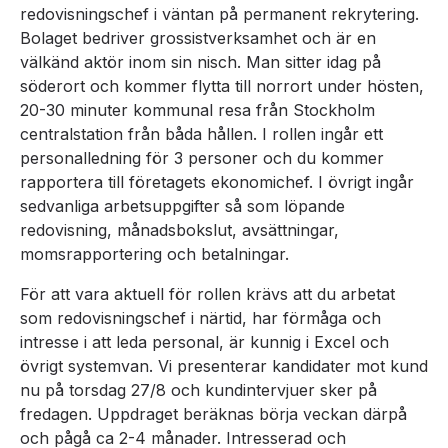
redovisningschef i väntan på permanent rekrytering.
Bolaget bedriver grossistverksamhet och är en
välkänd aktör inom sin nisch. Man sitter idag på
söderort och kommer flytta till norrort under hösten,
20-30 minuter kommunal resa från Stockholm
centralstation från båda hållen. I rollen ingår ett
personalledning för 3 personer och du kommer
rapportera till företagets ekonomichef. I övrigt ingår
sedvanliga arbetsuppgifter så som löpande
redovisning, månadsbokslut, avsättningar,
momsrapportering och betalningar.
För att vara aktuell för rollen krävs att du arbetat
som redovisningschef i närtid, har förmåga och
intresse i att leda personal, är kunnig i Excel och
övrigt systemvan. Vi presenterar kandidater mot kund
nu på torsdag 27/8 och kundintervjuer sker på
fredagen. Uppdraget beräknas börja veckan därpå
och pågå ca 2-4 månader. Intresserad och