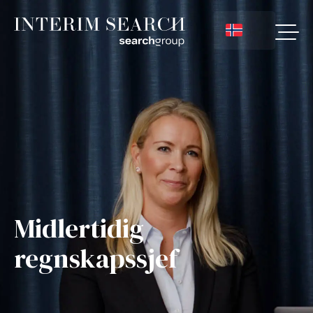
Midlertidig
regnskapssjef