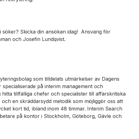
vi söker? Skicka din ansökan idag! Ansvarig för
hman och Josefin Lundqvist.
yteringsbolag som tilldelats utmärkelser av Dagens
 är specialiserade på interim management och
ta tillfälliga chefer och specialister till affärskritiska
r och en skräddarsydd metodik som möjliggör oss att
ket kort tid, ibland inom 48 timmar. Interim Search
etare på kontor i Stockholm, Göteborg, Gävle och