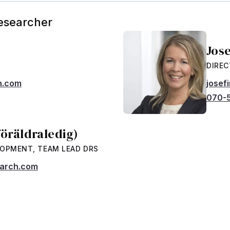
Researcher
Jos
DIRE
h.com
josef
070-
föräldraledig)
LOPMENT, TEAM LEAD DRS
earch.com