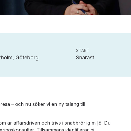
START
kholm, Göteborg
Snarast
tresa – och nu söker vi en ny talang till
m är affärsdriven och trivs i snabbrörlig miljö. Du
ringskonsulter. Tillsammans identifierar ni