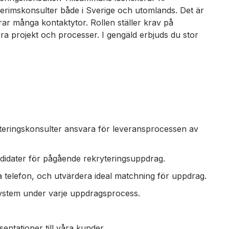
nterimskonsulter både i Sverige och utomlands. Det är
ar många kontaktytor. Rollen ställer krav på
era projekt och processer. I gengäld erbjuds du stor
teringskonsulter ansvara för leveransprocessen av
didater för pågående rekryteringsuppdrag.
ia telefon, och utvärdera ideal matchning för uppdrag.
ssystem under varje uppdragsprocess.
entationer till våra kunder.