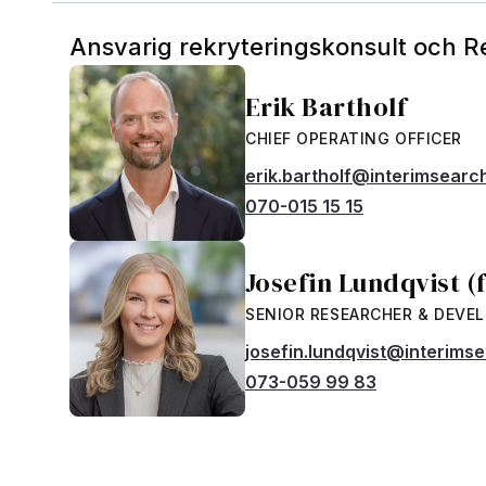
Ansvarig rekryteringskonsult och 
Erik Bartholf
CHIEF OPERATING OFFICER
erik.bartholf@interimsearc
070-015 15 15
Josefin Lundqvist (
SENIOR RESEARCHER & DEVE
josefin.lundqvist@interims
073-059 99 83