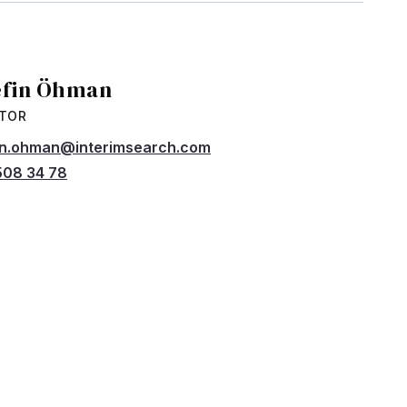
efin Öhman
CTOR
in.ohman@interimsearch.com
508 34 78