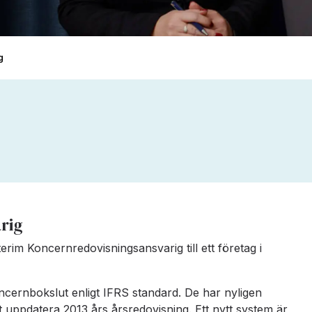
g
rig
terim Koncernredovisningsansvarig till ett företag i
oncernbokslut enligt IFRS standard. De har nyligen
tt uppdatera 2013 års årsredovisning. Ett nytt system är