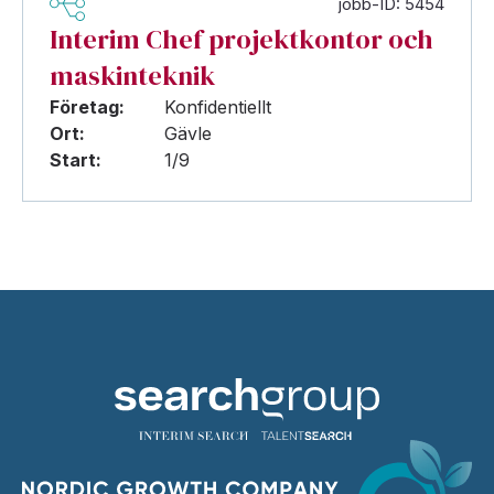
jobb-ID: 5454
Interim Chef projektkontor och
maskinteknik
Företag:
Konfidentiellt
Ort:
Gävle
Start:
1/9