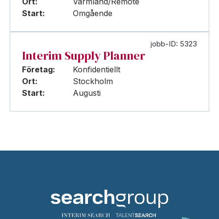
Ort:
Värmland/Remote
Start:
Omgående
jobb-ID: 5323
Interim Supply Planner
Företag:
Konfidentiellt
Ort:
Stockholm
Start:
Augusti