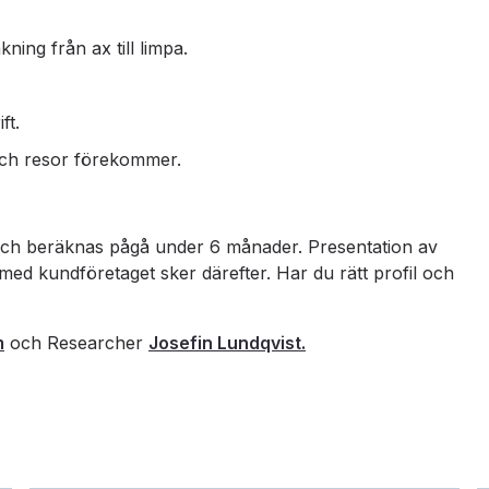
ning från ax till limpa.
ft.
 och resor förekommer.
och beräknas pågå under 6 månader. Presentation av
 med kundföretaget sker därefter. Har du rätt profil och
m
och Researcher
Josefin Lundqvist.