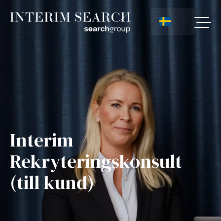
Interim
Rekryteringskonsult
(till kund)