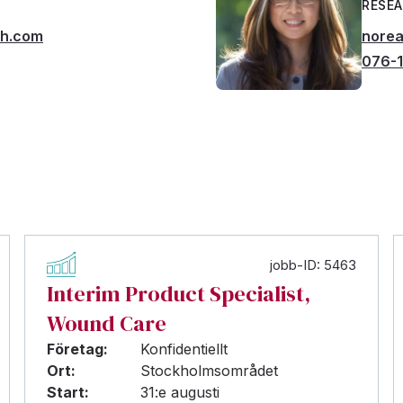
RESE
ch.com
norea
076-1
jobb-ID: 5463
Interim Product Specialist,
Wound Care
Företag:
Konfidentiellt
Ort:
Stockholmsområdet
Start:
31:e augusti