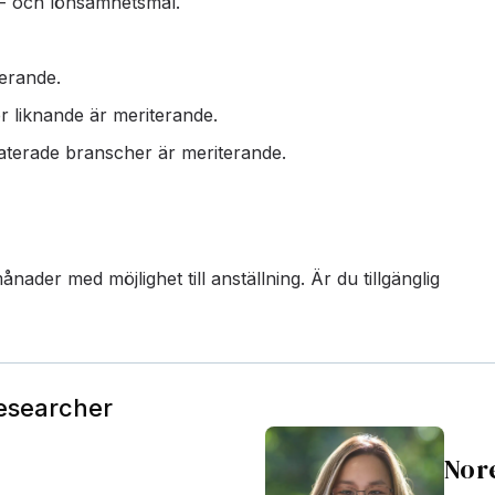
- och lönsamhetsmål.
erande.
 liknande är meriterande.
elaterade branscher är meriterande.
ader med möjlighet till anställning. Är du tillgänglig
Researcher
Nor