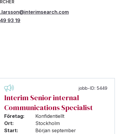
ARCHER
.larsson@interimsearch.com
49 93 19
jobb-ID: 5449
Interim Senior internal
Communications Specialist
Företag:
Konfidentiellt
Ort:
Stockholm
Start:
Början september