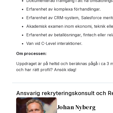
Dokumenterad framgång i att nå omsättnings
Erfarenhet av komplexa förhandlingar.
Erfarenhet av CRM-system, Salesforce merit
Akademisk examen inom ekonomi, teknik eller
Erfarenhet av betallösningar, fintech eller r
Van vid C-Level interaktioner.
Om processen:
Uppdraget är på heltid och beräknas pågå i ca 3 mån
och har rätt profil? Ansök idag!
Ansvarig rekryteringskonsult och 
Johan Nyberg