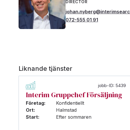
DIRECTOR
johan.nyberg@interimsear
072-555 01 91
Liknande tjänster
jobb-ID: 5439
Interim Gruppchef Försäljning
Företag:
Konfidentiellt
Ort:
Halmstad
Start:
Efter sommaren