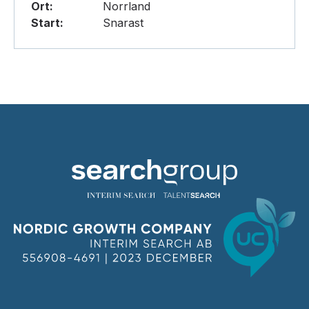
Ort:
Norrland
Start:
Snarast