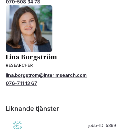
070-508 34 78
Lina Borgström
RESEARCHER
lina.borgstrom@interimsearch.com
076-711 13 67
Liknande tjänster
jobb-ID: 5399