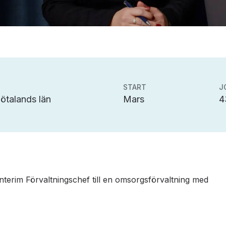
START
J
ötalands län
Mars
4
n interim Förvaltningschef till en omsorgsförvaltning med