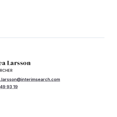
ea Larsson
ARCHER
.larsson@interimsearch.com
49 93 19