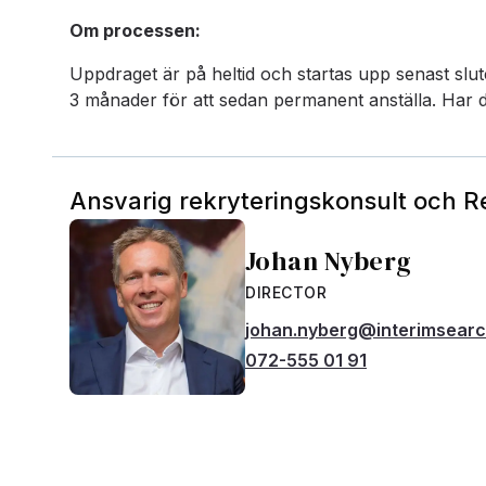
Om processen:
Uppdraget är på heltid och startas upp senast slute
3 månader för att sedan permanent anställa. Har du 
Ansvarig rekryteringskonsult och 
Johan Nyberg
DIRECTOR
johan.nyberg@interimsear
072-555 01 91