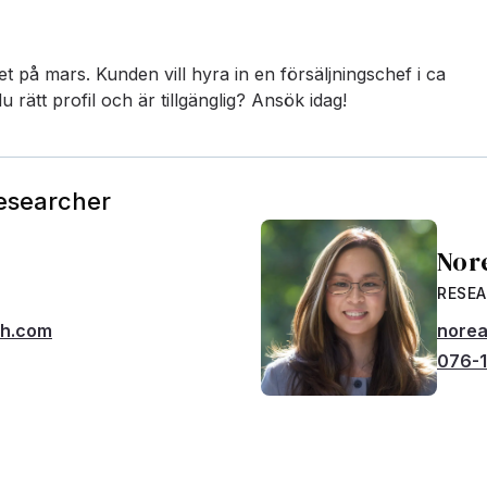
t på mars. Kunden vill hyra in en försäljningschef i ca
rätt profil och är tillgänglig? Ansök idag!
Researcher
Nor
RESE
ch.com
norea
076-1