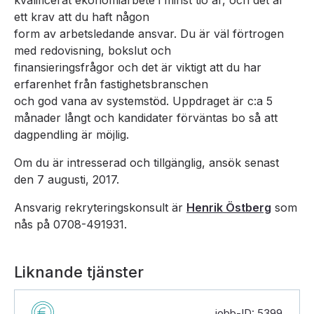
kvalificerat ekonomiarbete i minst tio år, och det är
ett krav att du haft någon
form av arbetsledande ansvar. Du är väl förtrogen
med redovisning, bokslut och
finansieringsfrågor och det är viktigt att du har
erfarenhet från fastighetsbranschen
och god vana av systemstöd. Uppdraget är c:a 5
månader långt och kandidater förväntas bo så att
dagpendling är möjlig.
Om du är intresserad och tillgänglig, ansök senast
den 7 augusti, 2017.
Ansvarig rekryteringskonsult är
Henrik Östberg
som
nås på 0708-491931.
Liknande tjänster
jobb-ID: 5399