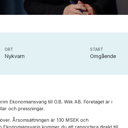
ORT
START
Nykvarn
Omgående
terim Ekonomiansvarig till O.B. Wiik AB. Företaget är i
llar och pressningar.
en över. Årsomsättningen är 130 MSEK och
m Ekonomiansvarig kommer du att rapportera direkt till