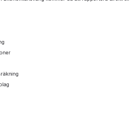
ng
ioner
sräkning
olag