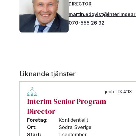
DIRECTOR
martin.edqvist@interimsea
070-555 26 32
Liknande tjänster
jobb-ID: 4113
Interim Senior Program
Director
Företag:
Konfidentiellt
Ort:
Södra Sverige
Start:
1 september