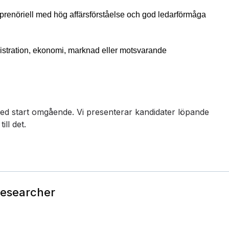
eprenöriell med hög affärsförståelse och god ledarförmåga
istration, ekonomi, marknad eller motsvarande
d start omgående. Vi presenterar kandidater löpande
ill det.
Researcher