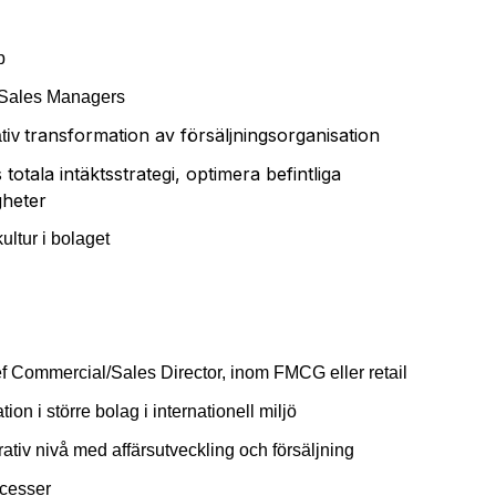
p
l Sales Managers
transformation av försäljningsorganisation
ativ
tala intäktsstrategi, optimera befintliga
gheter
ultur i bolaget
ef Commercial/Sales Director, inom FMCG eller retail
on i större bolag i internationell miljö
rativ nivå med affärsutveckling och försäljning
ocesser