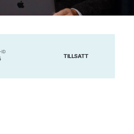
-ID
TILLSATT
5